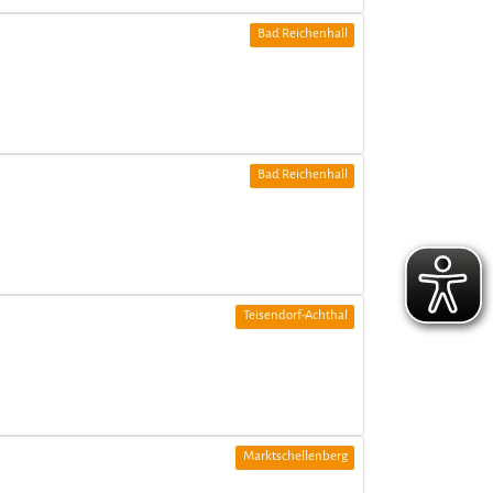
Bad Reichenhall
Bad Reichenhall
Teisendorf-Achthal
Marktschellenberg