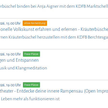
rbüschel binden bei Anja Aigner mit dem KDFB Marktschel
026, 15:00 Uhr
ohne Anmeldung
ionelle Volkskunst erfahren und erlernen - Kräuterbüsch
rnen Kräuterbüschel herzustellen mit dem KDFB Berchtesg
026, 19:00 Uhr
Freie Plätze
en und Entspannen
usik und Klangmeditation
026, 19:00 Uhr
Freie Plätze
theater - Entdecke deine innere Rampensau (Open Impro
il Leben mehr als funktionieren ist.