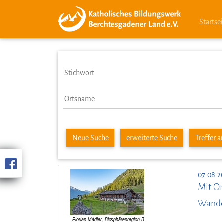
Startse
Neue Suche
erweiterte Suche
Treffer 
07.08.2
Mit O
Wander