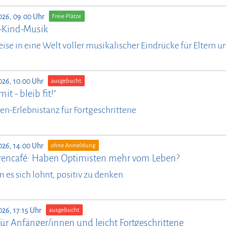
026, 09:00 Uhr
Freie Plätze
n-Kind-Musik
eise in eine Welt voller musikalischer Eindrücke für Eltern 
026, 10:00 Uhr
ausgebucht
it - bleib fit!"
en-Erlebnistanz für Fortgeschrittene
026, 14:00 Uhr
ohne Anmeldung
rencafé: Haben Optimisten mehr vom Leben?
es sich lohnt, positiv zu denken
026, 17:15 Uhr
ausgebucht
ür Anfänger/innen und leicht Fortgeschrittene