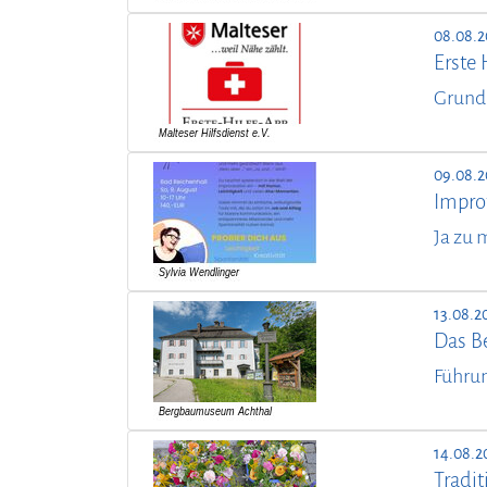
08.08.2
Erste 
Grund
09.08.2
Improt
Ja zu 
13.08.2
Das B
Führu
14.08.2
Tradit