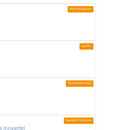
Berchtesgaden
Laufen
Bad Reichenhall
Saaldorf-Surheim
 Innviertel