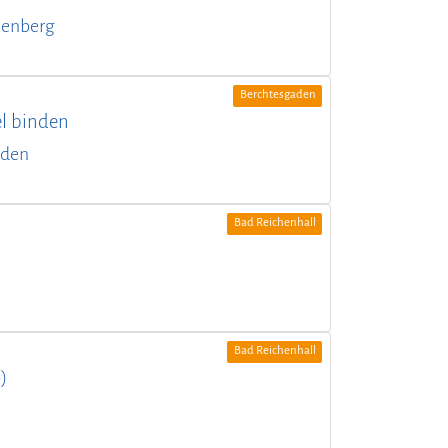
lenberg
Berchtesgaden
el binden
aden
Bad Reichenhall
Bad Reichenhall
)