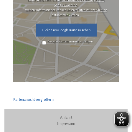
Damit akzeptieren Sie die
Datenschutzbestimmungen von
Google / Youtube
.
Weitere Informationen können unserer
Datenschutzerklärung
entnommen werden.
Klicken um Google Karte zu sehen
Google Karten immer anzeigen
Kartenansicht vergrößern
Anfahrt
Impressum