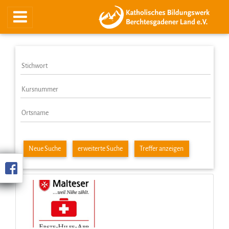
Neue Suche
erweiterte Suche
Treffer anzeigen