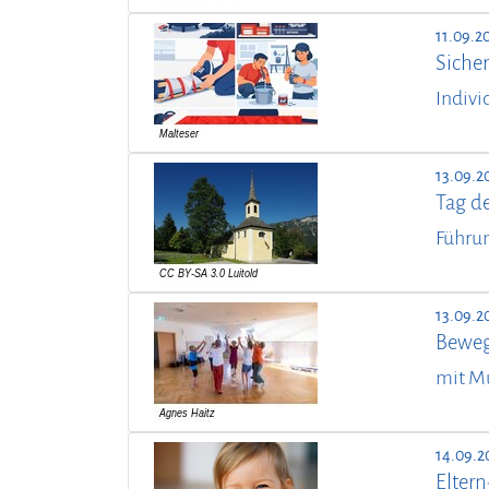
11.09.2
Sicher
Indivi
13.09.2
Tag d
Führun
13.09.2
Beweg
mit M
14.09.2
Elter