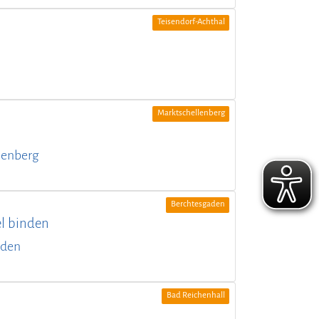
Teisendorf-Achthal
Marktschellenberg
lenberg
Berchtesgaden
el binden
aden
Bad Reichenhall