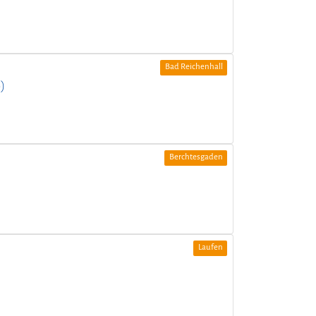
Bad Reichenhall
)
Berchtesgaden
Laufen