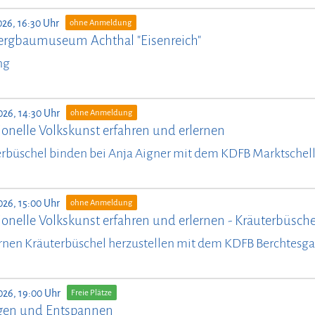
026, 16:30 Uhr
ohne Anmeldung
ergbaumuseum Achthal "Eisenreich"
ng
026, 14:30 Uhr
ohne Anmeldung
ionelle Volkskunst erfahren und erlernen
rbüschel binden bei Anja Aigner mit dem KDFB Marktschel
026, 15:00 Uhr
ohne Anmeldung
ionelle Volkskunst erfahren und erlernen - Kräuterbüsch
rnen Kräuterbüschel herzustellen mit dem KDFB Berchtesg
026, 19:00 Uhr
Freie Plätze
en und Entspannen