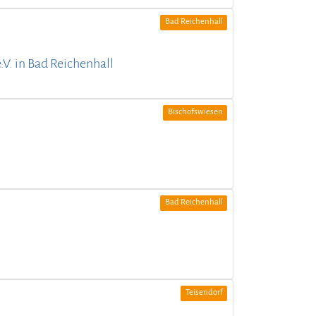
Bad Reichenhall
.V. in Bad Reichenhall
Bischofswiesen
Bad Reichenhall
Teisendorf