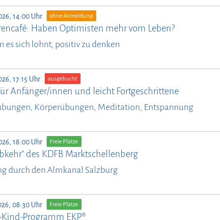
026, 14:00 Uhr
ohne Anmeldung
rencafé: Haben Optimisten mehr vom Leben?
es sich lohnt, positiv zu denken
026, 17:15 Uhr
ausgebucht
ür Anfänger/innen und leicht Fortgeschrittene
bungen, Körperübungen, Meditation, Entspannung
026, 18:00 Uhr
Freie Plätze
bkehr" des KDFB Marktschellenberg
ng durch den Almkanal Salzburg
026, 08:30 Uhr
Freie Plätze
n-Kind-Programm EKP®