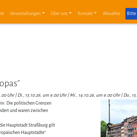
ite
Veranstaltungen
Über uns
Kontakt
Aktuelles
Bitte
ropas"
in. Die politischen Grenzen
ändert und waren zwischen
 die Hauptstadt Straßburg gilt
ropäischen Hauptstädte“.