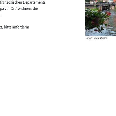
n französischen Départements
opa vor Ort“ widmen, die
.
t, bitte anfordern!