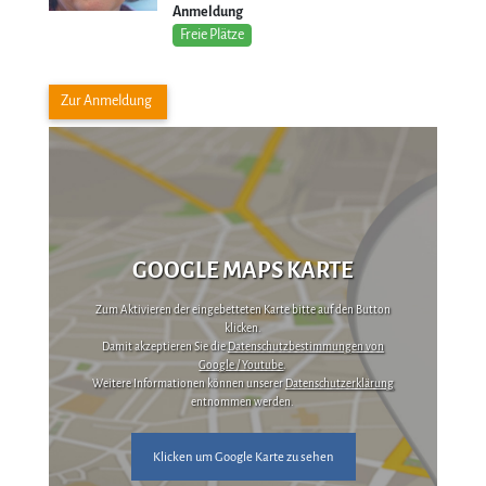
Anmeldung
Freie Plätze
Zur Anmeldung
GOOGLE MAPS KARTE
Zum Aktivieren der eingebetteten Karte bitte auf den Button
klicken.
Damit akzeptieren Sie die
Datenschutzbestimmungen von
Google / Youtube
.
Weitere Informationen können unserer
Datenschutzerklärung
entnommen werden.
Klicken um Google Karte zu sehen