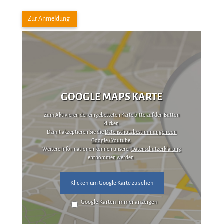
Zur Anmeldung
GOOGLE MAPS KARTE
Zum Aktivieren der eingebetteten Karte bitte auf den Button
klicken.
Damit akzeptieren Sie die
Datenschutzbestimmungen von
Google / Youtube
.
Weitere Informationen können unserer
Datenschutzerklärung
entnommen werden.
Klicken um Google Karte zu sehen
Google Karten immer anzeigen