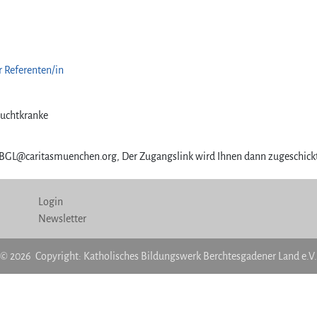
r Referenten/in
Suchtkranke
GL@caritasmuenchen.org, Der Zugangslink wird Ihnen dann zugeschick
Login
Newsletter
© 2026 Copyright: Katholisches Bildungswerk Berchtesgadener Land e.V.