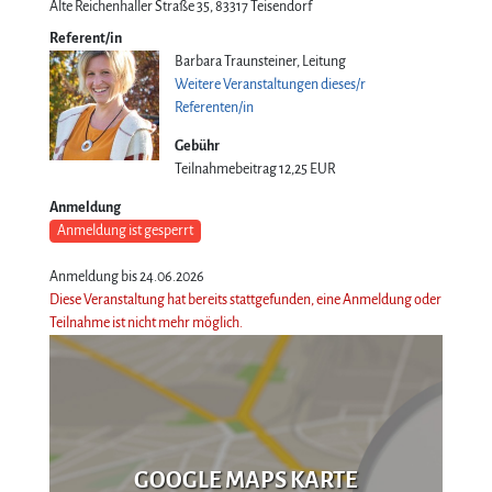
Alte Reichenhaller Straße 35
83317
Teisendorf
Referent/in
Barbara Traunsteiner, Leitung
Weitere Veranstaltungen dieses/r
Referenten/in
Gebühr
Teilnahmebeitrag
12,25 EUR
Anmeldung
Anmeldung ist gesperrt
Anmeldung bis 24.06.2026
Diese Veranstaltung hat bereits stattgefunden, eine Anmeldung oder
Teilnahme ist nicht mehr möglich.
GOOGLE MAPS KARTE