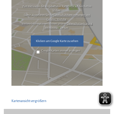
Zum Aktivieren der eingebetteten Karte bitte auf den Button
klicken.
Damit akzeptieren Sie die
Datenschutzbestimmungen von
Google / Youtube
.
Weitere Informationen können unserer
Datenschutzerklärung
entnommen werden.
Klicken um Google Karte zu sehen
Google Karten immer anzeigen
Kartenansicht vergrößern