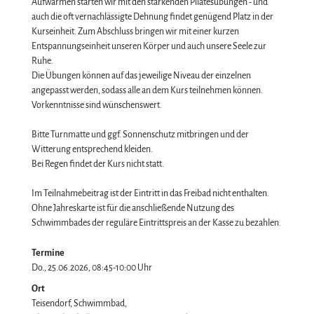
Aufwärmen starten wir mit den stärkenden Pilatesübungen - und
auch die oft vernachlässigte Dehnung findet genügend Platz in der
Kurseinheit. Zum Abschluss bringen wir mit einer kurzen
Entspannungseinheit unseren Körper und auch unsere Seele zur
Ruhe.
Die Übungen können auf das jeweilige Niveau der einzelnen
angepasst werden, sodass alle an dem Kurs teilnehmen können.
Vorkenntnisse sind wünschenswert.
Bitte Turnmatte und ggf. Sonnenschutz mitbringen und der
Witterung entsprechend kleiden.
Bei Regen findet der Kurs nicht statt.
Im Teilnahmebeitrag ist der Eintritt in das Freibad nicht enthalten.
Ohne Jahreskarte ist für die anschließende Nutzung des
Schwimmbades der reguläre Eintrittspreis an der Kasse zu bezahlen.
Termine
Do., 25.06.2026, 08:45-10:00 Uhr
Ort
Teisendorf, Schwimmbad