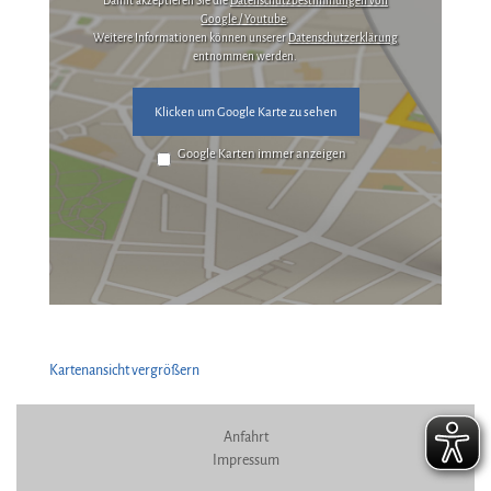
Damit akzeptieren Sie die
Datenschutzbestimmungen von
Google / Youtube
.
Weitere Informationen können unserer
Datenschutzerklärung
entnommen werden.
Klicken um Google Karte zu sehen
Google Karten immer anzeigen
Kartenansicht vergrößern
Anfahrt
Impressum