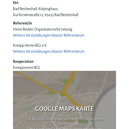
Ort
Bad Reichenhall, Kolpinghaus
Kurfürstenstraße 12
83435
Bad Reichenhall
Referent/in
Heinz Becker, Organisatorische Leitung
Weitere Veranstaltungen dieses/r Referenten/in
Kneipp-Verein BGL e.V.
Weitere Veranstaltungen dieses/r Referenten/in
Kooperation
Kneippverein BGL
GOOGLE MAPS KARTE
Zum Aktivieren der eingebetteten Karte bitte auf den Button
klicken.