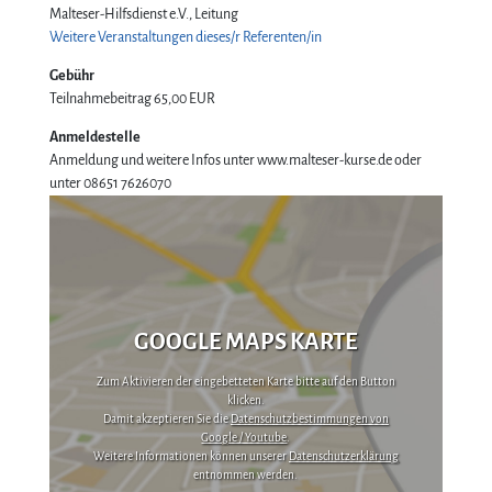
Malteser-Hilfsdienst e.V., Leitung
Weitere Veranstaltungen dieses/r Referenten/in
Gebühr
Teilnahmebeitrag
65,00 EUR
Anmeldestelle
Anmeldung und weitere Infos unter www.malteser-kurse.de oder
unter 08651 7626070
GOOGLE MAPS KARTE
Zum Aktivieren der eingebetteten Karte bitte auf den Button
klicken.
Damit akzeptieren Sie die
Datenschutzbestimmungen von
Google / Youtube
.
Weitere Informationen können unserer
Datenschutzerklärung
entnommen werden.