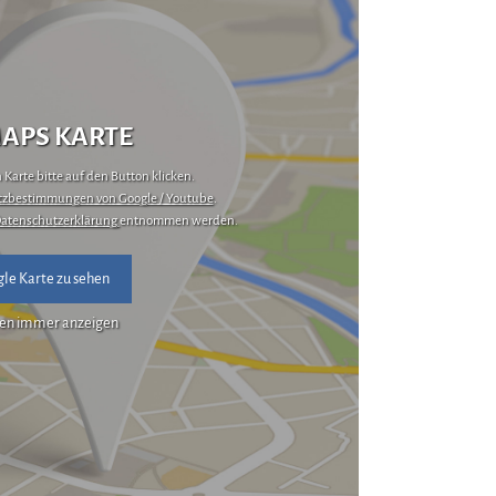
APS KARTE
Karte bitte auf den Button klicken.
zbestimmungen von Google / Youtube
.
atenschutzerklärung
entnommen werden.
le Karte zu sehen
en immer anzeigen