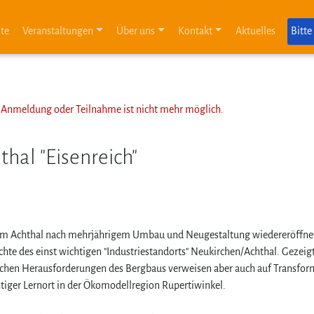
ite
Veranstaltungen
Über uns
Kontakt
Aktuelles
Bitte
ne Anmeldung oder Teilnahme ist nicht mehr möglich.
al "Eisenreich"
m Achthal nach mehrjährigem Umbau und Neugestaltung wiedereröffnet 
ichte des einst wichtigen "Industriestandorts" Neukirchen/Achthal. Gezei
ischen Herausforderungen des Bergbaus verweisen aber auch auf Transf
tiger Lernort in der Ökomodellregion Rupertiwinkel.