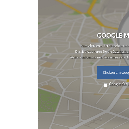
GOOGLE M
Zum Aktivieren der eingebetteten 
Damit akzeptieren Sie die
Datenschut
Weitere Informationen können unserer
D
Klicken um Goog
Google Kart