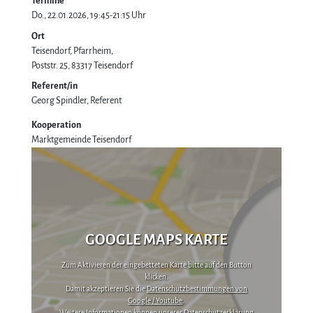
Termine
Do., 22.01.2026, 19:45-21:15 Uhr
Ort
Teisendorf, Pfarrheim
Poststr. 25
83317
Teisendorf
Referent/in
Georg Spindler, Referent
Kooperation
Marktgemeinde Teisendorf
GOOGLE MAPS KARTE
Zum Aktivieren der eingebetteten Karte bitte auf den Button
klicken.
Damit akzeptieren Sie die
Datenschutzbestimmungen von
Google / Youtube
.
Weitere Informationen können unserer
Datenschutzerklärung