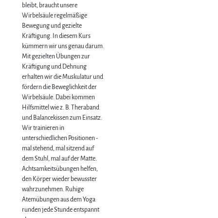
bleibt, braucht unsere
Wirbelsäule regelmäßige
Bewegung und gezielte
Kräftigung. In diesem Kurs
kümmern wir uns genau darum.
Mit gezielten Übungen zur
Kräftigung und Dehnung
erhalten wir die Muskulatur und
fördern die Beweglichkeit der
Wirbelsäule. Dabei kommen
Hilfsmittel wie z. B. Theraband
und Balancekissen zum Einsatz.
Wir trainieren in
unterschiedlichen Positionen -
mal stehend, mal sitzend auf
dem Stuhl, mal auf der Matte.
Achtsamkeitsübungen helfen,
den Körper wieder bewusster
wahrzunehmen. Ruhige
Atemübungen aus dem Yoga
runden jede Stunde entspannt