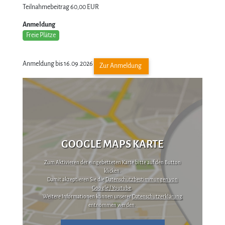
Teilnahmebeitrag
60,00 EUR
Anmeldung
Freie Plätze
Anmeldung bis 16.09.2026
Zur Anmeldung
GOOGLE MAPS KARTE
Zum Aktivieren der eingebetteten Karte bitte auf den Button
klicken.
Damit akzeptieren Sie die
Datenschutzbestimmungen von
Google / Youtube
.
Weitere Informationen können unserer
Datenschutzerklärung
entnommen werden.