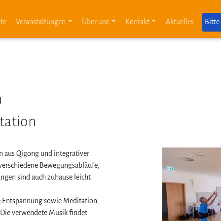
ite
Veranstaltungen
Über uns
Kontakt
Aktuelles
Bitte
n
tation
 aus Qigong und integrativer
 verschiedene Bewegungsabläufe,
ngen sind auch zuhause leicht
ete Entspannung sowie Meditation
Die verwendete Musik findet