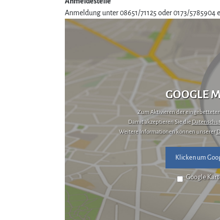
Anmeldestelle
Anmeldung unter 08651/71125 oder 0173/5785904 e
GOOGLE M
Zum Aktivieren der eingebetteten 
Damit akzeptieren Sie die
Datenschut
Weitere Informationen können unserer
D
Klicken um Goog
Google Kart