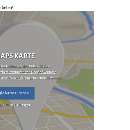
rbeten!
APS KARTE
Karte bitte auf den Button klicken.
zbestimmungen von Google / Youtube
.
atenschutzerklärung
entnommen werden.
le Karte zu sehen
en immer anzeigen