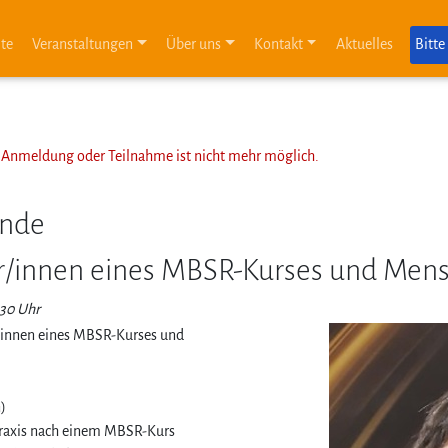
ite
Veranstaltungen
Über uns
Kontakt
Aktuelles
Bitte
ne Anmeldung oder Teilnahme ist nicht mehr möglich.
ende
r/innen eines MBSR-Kurses und Mens
.30 Uhr
r/innen eines MBSR-Kurses und
n)
praxis nach einem MBSR-Kurs