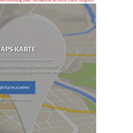
APS KARTE
Karte bitte auf den Button klicken.
zbestimmungen von Google / Youtube
.
atenschutzerklärung
entnommen werden.
le Karte zu sehen
en immer anzeigen