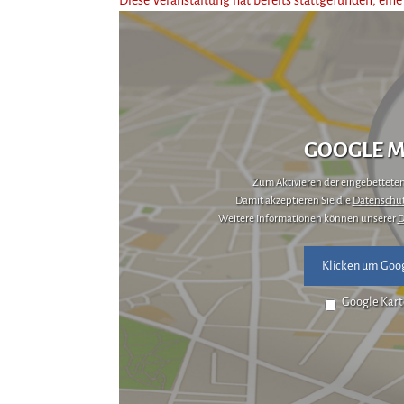
GOOGLE M
Zum Aktivieren der eingebetteten 
Damit akzeptieren Sie die
Datenschut
Weitere Informationen können unserer
D
Klicken um Goog
Google Kart