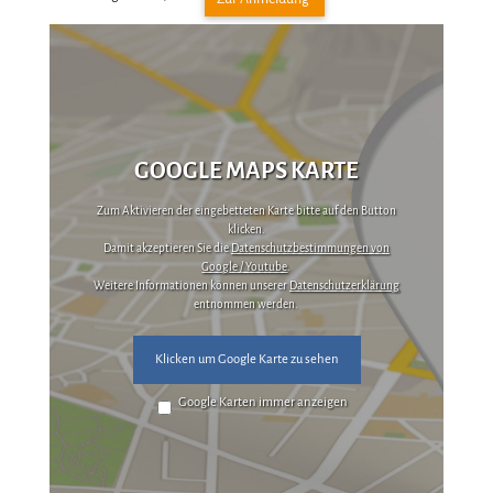
GOOGLE MAPS KARTE
Zum Aktivieren der eingebetteten Karte bitte auf den Button
klicken.
Damit akzeptieren Sie die
Datenschutzbestimmungen von
Google / Youtube
.
Weitere Informationen können unserer
Datenschutzerklärung
entnommen werden.
Klicken um Google Karte zu sehen
Google Karten immer anzeigen