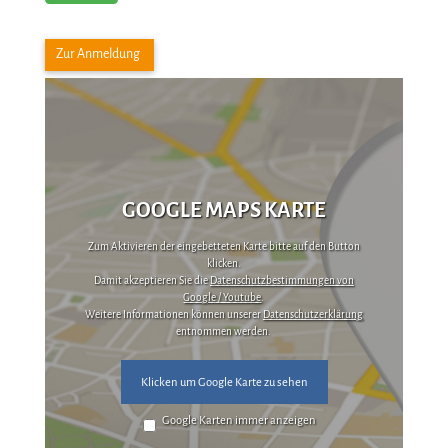
Zur Anmeldung
GOOGLE MAPS KARTE
Zum Aktivieren der eingebetteten Karte bitte auf den Button
klicken.
Damit akzeptieren Sie die
Datenschutzbestimmungen von
Google / Youtube
.
Weitere Informationen können unserer
Datenschutzerklärung
entnommen werden.
Klicken um Google Karte zu sehen
Google Karten immer anzeigen