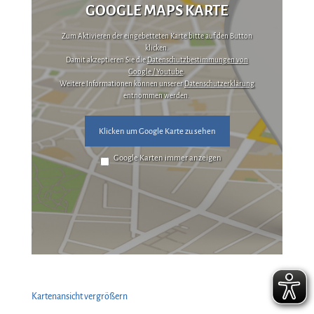
GOOGLE MAPS KARTE
Zum Aktivieren der eingebetteten Karte bitte auf den Button
klicken.
Damit akzeptieren Sie die
Datenschutzbestimmungen von
Google / Youtube
.
Weitere Informationen können unserer
Datenschutzerklärung
entnommen werden.
Klicken um Google Karte zu sehen
Google Karten immer anzeigen
Kartenansicht vergrößern