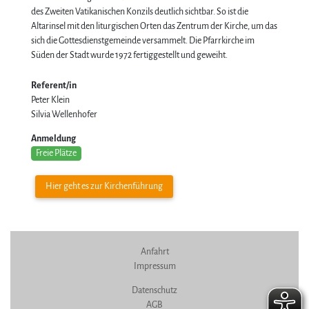
des Zweiten Vatikanischen Konzils deutlich sichtbar. So ist die
Altarinsel mit den liturgischen Orten das Zentrum der Kirche, um das
sich die Gottesdienstgemeinde versammelt. Die Pfarrkirche im
Süden der Stadt wurde 1972 fertiggestellt und geweiht.
Referent/in
Peter Klein
Silvia Wellenhofer
Anmeldung
Freie Plätze
Hier geht es zur Kirchenführung
Anfahrt
Impressum
Datenschutz
AGB