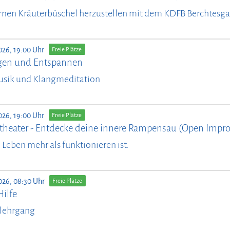
rnen Kräuterbüschel herzustellen mit dem KDFB Berchtesg
026, 19:00 Uhr
Freie Plätze
en und Entspannen
usik und Klangmeditation
026, 19:00 Uhr
Freie Plätze
theater - Entdecke deine innere Rampensau (Open Impro
il Leben mehr als funktionieren ist.
026, 08:30 Uhr
Freie Plätze
Hilfe
lehrgang