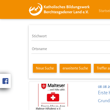
Startse
Neue Suche
erweiterte Suche
Treffer 
08.08.2
Erste 
Grund