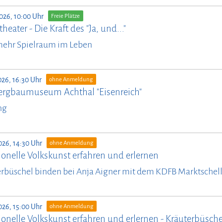
026, 10:00 Uhr
Freie Plätze
heater - Die Kraft des "Ja, und..."
mehr Spielraum im Leben
026, 16:30 Uhr
ohne Anmeldung
ergbaumuseum Achthal "Eisenreich"
ng
026, 14:30 Uhr
ohne Anmeldung
ionelle Volkskunst erfahren und erlernen
rbüschel binden bei Anja Aigner mit dem KDFB Marktschel
026, 15:00 Uhr
ohne Anmeldung
ionelle Volkskunst erfahren und erlernen - Kräuterbüsch