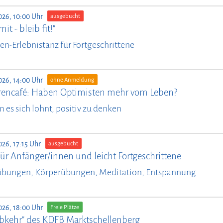
026, 10:00 Uhr
ausgebucht
it - bleib fit!"
en-Erlebnistanz für Fortgeschrittene
026, 14:00 Uhr
ohne Anmeldung
rencafé: Haben Optimisten mehr vom Leben?
es sich lohnt, positiv zu denken
026, 17:15 Uhr
ausgebucht
ür Anfänger/innen und leicht Fortgeschrittene
bungen, Körperübungen, Meditation, Entspannung
026, 18:00 Uhr
Freie Plätze
bkehr" des KDFB Marktschellenberg