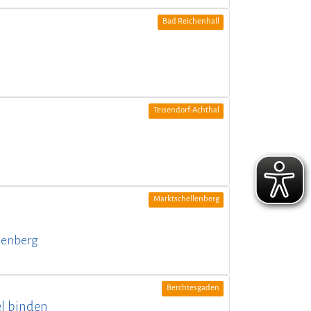
Bad Reichenhall
Teisendorf-Achthal
Marktschellenberg
lenberg
Berchtesgaden
el binden