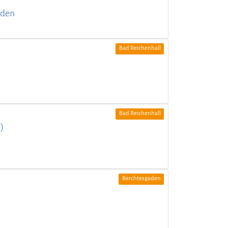
aden
Bad Reichenhall
Bad Reichenhall
)
Berchtesgaden