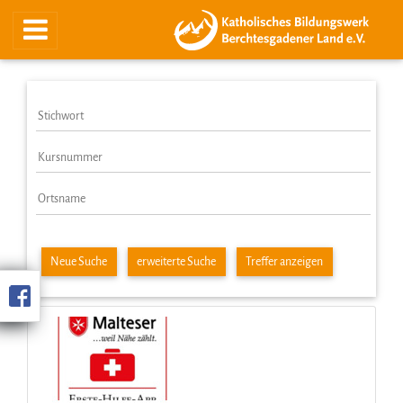
Neue Suche
erweiterte Suche
Treffer anzeigen