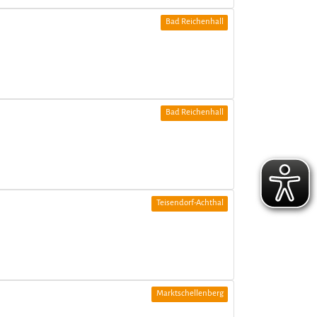
Bad Reichenhall
Bad Reichenhall
Teisendorf-Achthal
Marktschellenberg