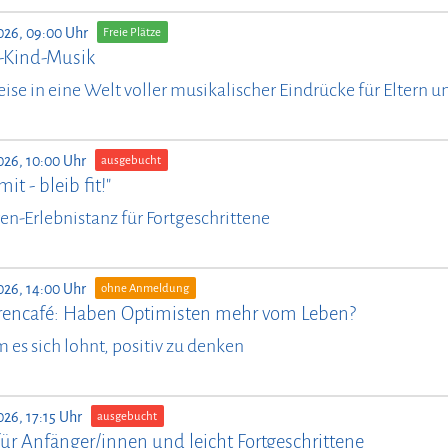
026, 09:00 Uhr
Freie Plätze
n-Kind-Musik
eise in eine Welt voller musikalischer Eindrücke für Eltern 
026, 10:00 Uhr
ausgebucht
it - bleib fit!"
en-Erlebnistanz für Fortgeschrittene
026, 14:00 Uhr
ohne Anmeldung
rencafé: Haben Optimisten mehr vom Leben?
es sich lohnt, positiv zu denken
026, 17:15 Uhr
ausgebucht
ür Anfänger/innen und leicht Fortgeschrittene