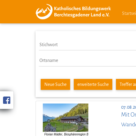
Startse
Neue Suche
erweiterte Suche
Treffer 
07.08.2
Mit O
Wander