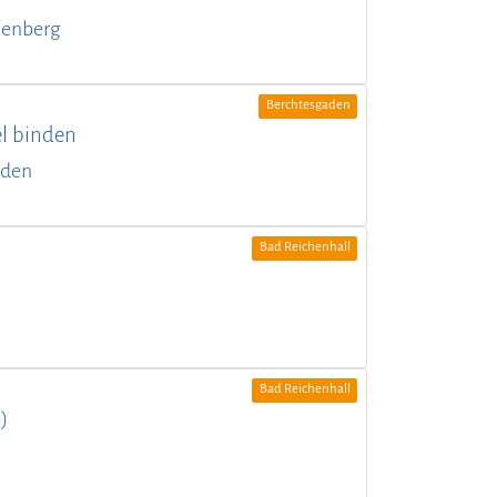
lenberg
Berchtesgaden
el binden
aden
Bad Reichenhall
Bad Reichenhall
)