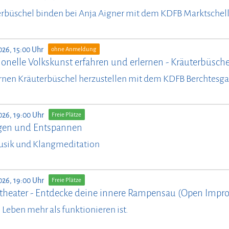
rbüschel binden bei Anja Aigner mit dem KDFB Marktschel
026, 15:00 Uhr
ohne Anmeldung
ionelle Volkskunst erfahren und erlernen - Kräuterbüsch
rnen Kräuterbüschel herzustellen mit dem KDFB Berchtesg
026, 19:00 Uhr
Freie Plätze
en und Entspannen
usik und Klangmeditation
026, 19:00 Uhr
Freie Plätze
theater - Entdecke deine innere Rampensau (Open Impro
il Leben mehr als funktionieren ist.