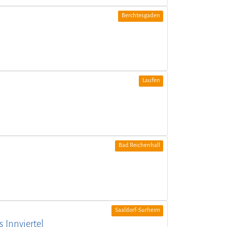
Berchtesgaden
Laufen
Bad Reichenhall
Saaldorf-Surheim
 Innviertel