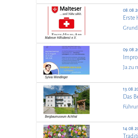
08.08.2
Erste 
Grund
09.08.2
Improt
Ja zu 
13.08.2
Das B
Führu
14.08.2
Tradit