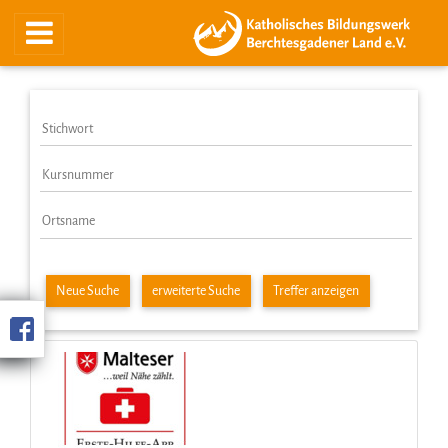
Neue Suche
erweiterte Suche
Treffer anzeigen