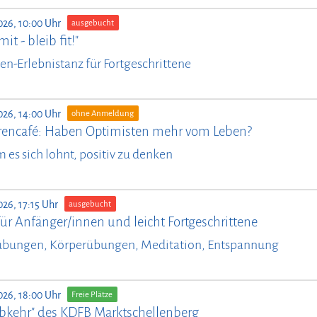
026, 10:00 Uhr
ausgebucht
it - bleib fit!"
en-Erlebnistanz für Fortgeschrittene
026, 14:00 Uhr
ohne Anmeldung
rencafé: Haben Optimisten mehr vom Leben?
es sich lohnt, positiv zu denken
026, 17:15 Uhr
ausgebucht
ür Anfänger/innen und leicht Fortgeschrittene
bungen, Körperübungen, Meditation, Entspannung
026, 18:00 Uhr
Freie Plätze
bkehr" des KDFB Marktschellenberg