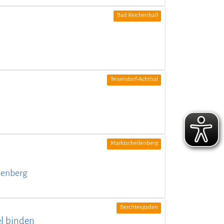
Bad Reichenhall
Teisendorf-Achthal
Marktschellenberg
lenberg
Berchtesgaden
el binden