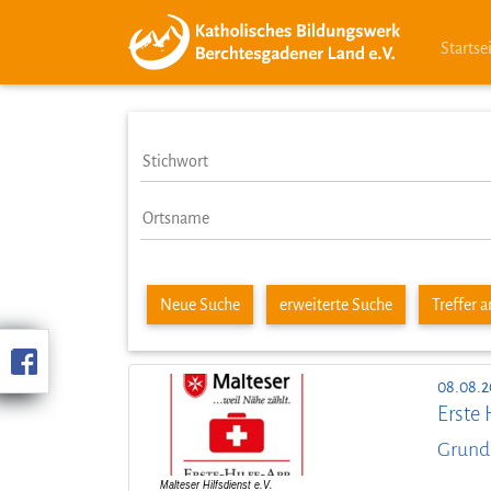
Startse
Neue Suche
erweiterte Suche
Treffer 
08.08.2
Erste 
Grund