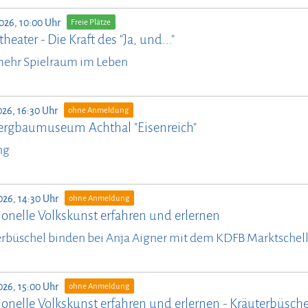
026, 10:00 Uhr
Freie Plätze
heater - Die Kraft des "Ja, und..."
mehr Spielraum im Leben
026, 16:30 Uhr
ohne Anmeldung
ergbaumuseum Achthal "Eisenreich"
ng
026, 14:30 Uhr
ohne Anmeldung
ionelle Volkskunst erfahren und erlernen
rbüschel binden bei Anja Aigner mit dem KDFB Marktschel
026, 15:00 Uhr
ohne Anmeldung
ionelle Volkskunst erfahren und erlernen - Kräuterbüsch