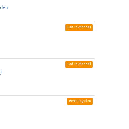
aden
Bad Reichenhall
Bad Reichenhall
)
Berchtesgaden