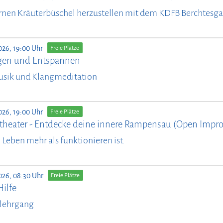
rnen Kräuterbüschel herzustellen mit dem KDFB Berchtesg
026, 19:00 Uhr
Freie Plätze
en und Entspannen
usik und Klangmeditation
026, 19:00 Uhr
Freie Plätze
theater - Entdecke deine innere Rampensau (Open Impro
il Leben mehr als funktionieren ist.
026, 08:30 Uhr
Freie Plätze
Hilfe
lehrgang