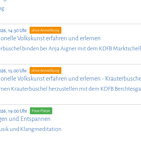
ng
026, 14:30 Uhr
ohne Anmeldung
ionelle Volkskunst erfahren und erlernen
rbüschel binden bei Anja Aigner mit dem KDFB Marktschel
026, 15:00 Uhr
ohne Anmeldung
ionelle Volkskunst erfahren und erlernen - Kräuterbüsch
rnen Kräuterbüschel herzustellen mit dem KDFB Berchtesg
026, 19:00 Uhr
Freie Plätze
en und Entspannen
usik und Klangmeditation