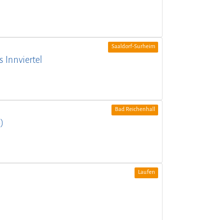
Saaldorf-Surheim
 Innviertel
Bad Reichenhall
)
Laufen