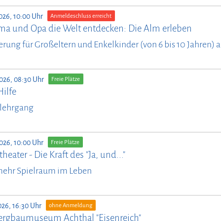
026, 10:00 Uhr
Anmeldeschluss erreicht
ma und Opa die Welt entdecken: Die Alm erleben
ung für Großeltern und Enkelkinder (von 6 bis 10 Jahren)
026, 08:30 Uhr
Freie Plätze
Hilfe
lehrgang
026, 10:00 Uhr
Freie Plätze
heater - Die Kraft des "Ja, und..."
mehr Spielraum im Leben
026, 16:30 Uhr
ohne Anmeldung
ergbaumuseum Achthal "Eisenreich"