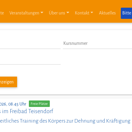
ite
Veranstaltungen
Über uns
Kontakt
Aktuelles
Bitte
anzeigen
026, 08:45 Uhr
Freie Plätze
s im Freibad Teisendorf
itliches Training des Körpers zur Dehnung und Kräftigung