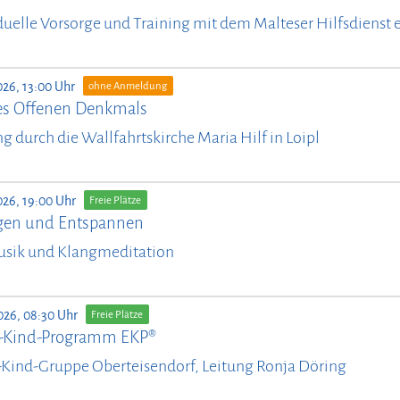
duelle Vorsorge und Training mit dem Malteser Hilfsdienst e
026, 13:00 Uhr
ohne Anmeldung
es Offenen Denkmals
g durch die Wallfahrtskirche Maria Hilf in Loipl
026, 19:00 Uhr
Freie Plätze
en und Entspannen
usik und Klangmeditation
026, 08:30 Uhr
Freie Plätze
n-Kind-Programm EKP®
-Kind-Gruppe Oberteisendorf, Leitung Ronja Döring