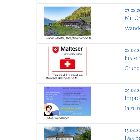
07.08.2
Mit O
Wander
08.08.2
Erste 
Grund
09.08.2
Improt
Ja zu 
13.08.2
Das B