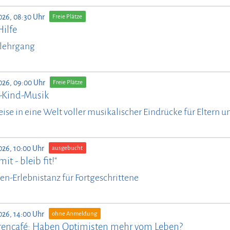
026, 08:30 Uhr
Freie Plätze
Hilfe
lehrgang
026, 09:00 Uhr
Freie Plätze
n-Kind-Musik
eise in eine Welt voller musikalischer Eindrücke für Eltern 
026, 10:00 Uhr
ausgebucht
it - bleib fit!"
en-Erlebnistanz für Fortgeschrittene
026, 14:00 Uhr
ohne Anmeldung
rencafé: Haben Optimisten mehr vom Leben?