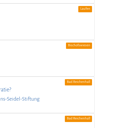
Laufen
Bischofswiesen
Bad Reichenhall
atie?
nns-Seidel-Stiftung
Bad Reichenhall