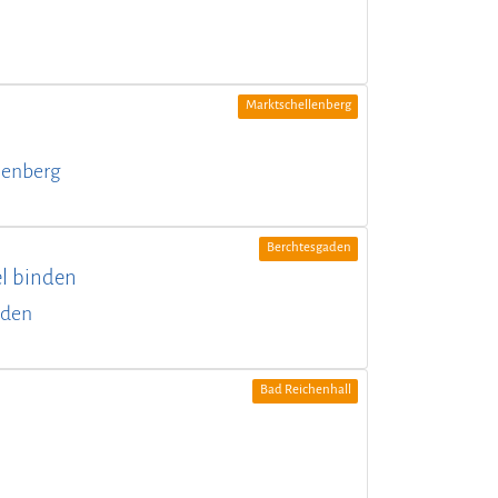
Marktschellenberg
lenberg
Berchtesgaden
el binden
aden
Bad Reichenhall