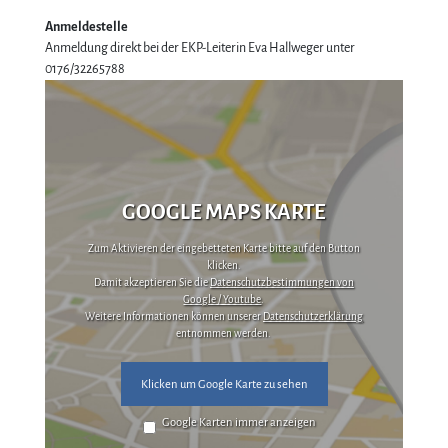
Anmeldestelle
Anmeldung direkt bei der EKP-Leiterin Eva Hallweger unter
0176/32265788
GOOGLE MAPS KARTE
Zum Aktivieren der eingebetteten Karte bitte auf den Button
klicken.
Damit akzeptieren Sie die
Datenschutzbestimmungen von
Google / Youtube
.
Weitere Informationen können unserer
Datenschutzerklärung
entnommen werden.
Klicken um Google Karte zu sehen
Google Karten immer anzeigen