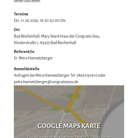
sehen und leben.
Termine
Do., 11.06.2026, 18:30-20:00 Uhr
Ort
Bad Reichenhall, Mary Ward Haus der Congratio Jesu
Klosterstraße 7
83435
Bad Reichenhall
Referent/in
Sr. Petra Hiemetzberger
Anmeldestelle
Anfragen bei Petra Hiemetzberger Tel. 08651/97610 oder
petra.hiemetzberger@congratiojesu.de
GOOGLE MAPS KARTE
Zum Aktivieren der eingebetteten Karte bitte auf den Button