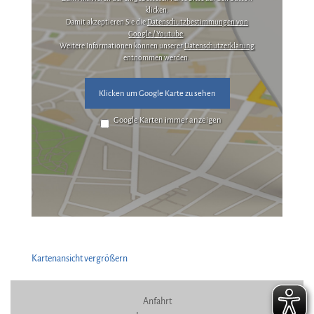
klicken.
Damit akzeptieren Sie die
Datenschutzbestimmungen von
Google / Youtube
.
Weitere Informationen können unserer
Datenschutzerklärung
entnommen werden.
Klicken um Google Karte zu sehen
Google Karten immer anzeigen
Kartenansicht vergrößern
Anfahrt