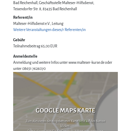
Bad Reichenhall, Geschäftsstelle Malteser-Hilfsdienst
Teisendorfer Str. 8
83435
Bad Reichenhall
Referent/in
Malteser-Hilfsdienst e.V., Leitung
Weitere Veranstaltungen dieses/r Referenten/in
Gebühr
Teilnahmebeitrag
65,00 EUR
Anmeldestelle
Anmeldung und weitere Infos unter www.malteser-kurse.de oder
unter 08651 7626070
GOOGLE MAPS KARTE
Zum Aktivieren der eingebetteten Karte bitte auf den Button
klicken.