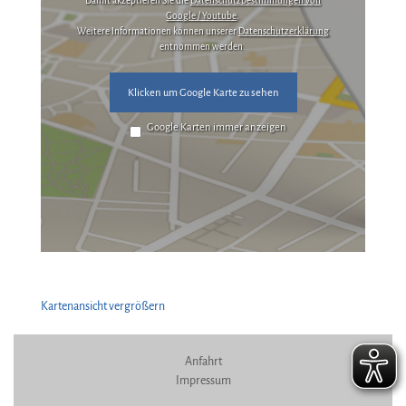
Damit akzeptieren Sie die
Datenschutzbestimmungen von
Google / Youtube
.
Weitere Informationen können unserer
Datenschutzerklärung
entnommen werden.
Klicken um Google Karte zu sehen
Google Karten immer anzeigen
Kartenansicht vergrößern
Anfahrt
Impressum