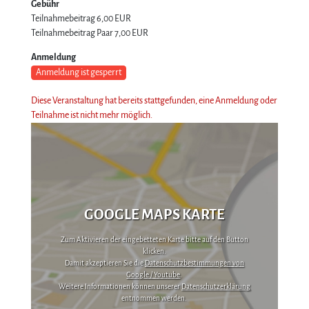
Gebühr
Teilnahmebeitrag
6,00 EUR
Teilnahmebeitrag Paar
7,00 EUR
Anmeldung
Anmeldung ist gesperrt
Diese Veranstaltung hat bereits stattgefunden, eine Anmeldung oder
Teilnahme ist nicht mehr möglich.
GOOGLE MAPS KARTE
Zum Aktivieren der eingebetteten Karte bitte auf den Button
klicken.
Damit akzeptieren Sie die
Datenschutzbestimmungen von
Google / Youtube
.
Weitere Informationen können unserer
Datenschutzerklärung
entnommen werden.