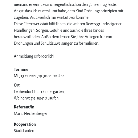
niemand erkennt, was ich eigentlich schon den ganzen Tag leiste.
Angst, dass ich es versäumt habe, dem Kind Ordnungsprinzipien mit
zugeben. Wut, weil ich mir wie Luft vorkomme.
Diese Elternwerkstatt hilft Ihnen, die wahren Beweggründe eigener
Handlungen, Sorgen, Gefühle und auch die Ihres Kindes
herauszufinden. Außerdem lernen Sie, Ihre Anliegen frei von
Drohungen und Schuldzuweisungen zu formulieren.
Anmeldung erforderlich!
Termine
Mi., 13.11.2024, 19:30-21:00 Uhr
Ort
Leobendorf, Pfarrkindergarten
Weiherweg 9
83410
Laufen
Referent/in
Maria Hechenberger
Kooperation
Stadt Laufen