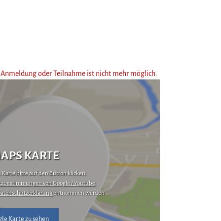
ne Anmeldung oder Teilnahme ist nicht mehr möglich.
APS KARTE
Karte bitte auf den Button klicken.
zbestimmungen von Google / Youtube
.
atenschutzerklärung
entnommen werden.
le Karte zu sehen