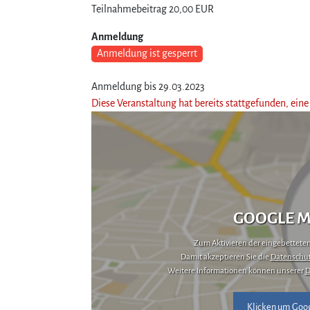
Teilnahmebeitrag
20,00 EUR
Anmeldung
Anmeldung ist gesperrt
Anmeldung bis 29.03.2023
Diese Veranstaltung hat bereits stattgefunden, ei
GOOGLE M
Zum Aktivieren der eingebetteten 
Damit akzeptieren Sie die
Datenschut
Weitere Informationen können unserer
D
Klicken um Goog