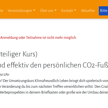
ite
Veranstaltungen
Über uns
Kontakt
Aktuelles
Bitte
ne Anmeldung oder Teilnahme ist nicht mehr möglich.
eiliger Kurs)
d effektiv den persönlichen CO2-Fu
00 Uhr
? Der Umsetzungskurs Klimafreundlich Leben bringt dich spielerisch vo
he Veränderung du bis zum nächsten Treffen verwirklichen willst. Den Gr
erbeprospekten in deinem Briefkasten oder große wie der Umbau deiner al